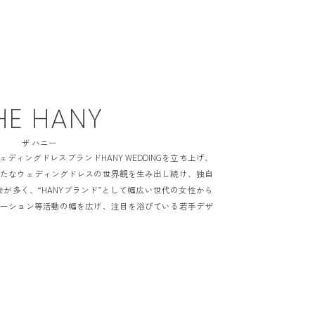
HE HANY
ザ ハニー
ィングドレスブランドHANY WEDDINGを立ち上げ、
新たなウェディングドレスの世界観を生み出し続け、独自
が多く、“HANYブランド”として幅広い世代の女性から
レーション等活動の幅を広げ、注目を浴びている若手デザ