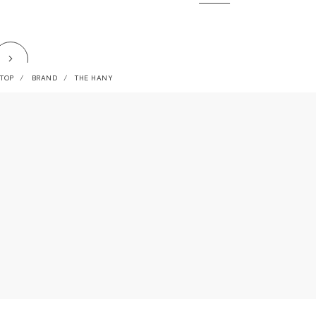
TOP
BRAND
THE HANY