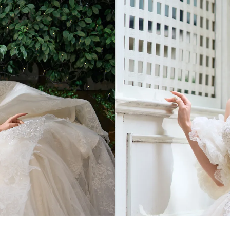
T
C
C
I