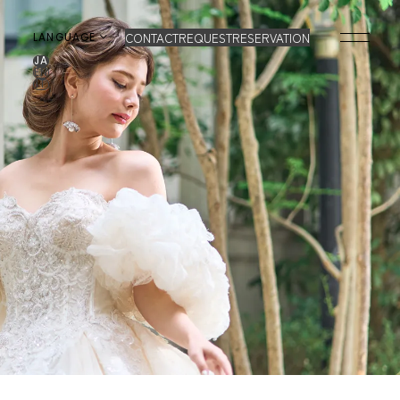
CONTACT
REQUEST
RESERVATION
LANGUAGE
JA
EN
IT
OP
BRAND
ONCEPT
VERA WANG HAUTE
OLLECTION
ALL BRAND
WEDDING DRESS
NEW DRESS
COLOR DRESS
RANKING
TUXEDO
SHOP
NFORMATION
MY LIST