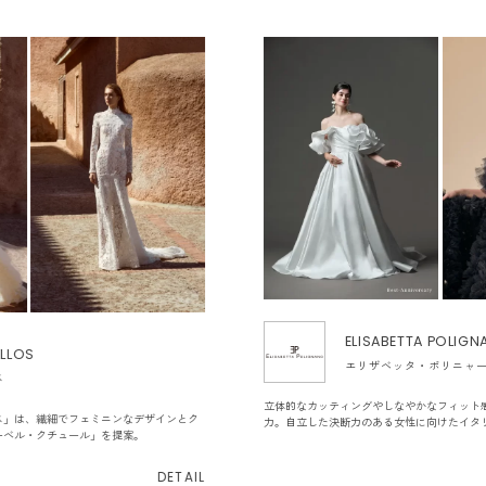
ELISABETTA POLIG
LLOS
エリザベッタ・ポリニャ
ス
立体的なカッティングやしなやかなフィット
ス」は、繊細でフェミニンなデザインとク
力。自立した決断力のある女性に向けたイタ
ーベル・クチュール」を提案。
DETAIL