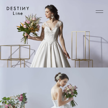
JA
EN
IT
TOP
BRAND
CONCEPT
VERA WANG HAUTE
COLLECTION
ALL BRAND
WEDDING DRESS
NEW DRESS
COLOR DRESS
RANKING
TUXEDO
SHOP