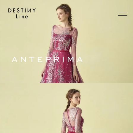
JA
EN
IT
TOP
BRAND
CONCEPT
VERA WANG HAUTE
COLLECTION
ALL BRAND
WEDDING DRESS
NEW DRESS
COLOR DRESS
RANKING
TUXEDO
SHOP