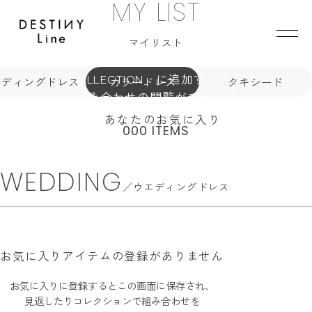
COLLECTION
MY LIST
JA
EN
IT
コレクション
マイリスト
「COLLECTION」に追加することで
エディングドレス
カラードレス
タキシード
登録なし
登録なし
登録なし
組み合わせの閲覧ができます
TOP
BRAND
あなたのお気に入り
000 ITEMS
CONCEPT
ウエディングドレス
を見る
カラードレス
を見る
タキシード
を見る
VERA WANG HAUTE
COLLECTION
WEDDING
ALL BRAND
ウエディングドレス
WEDDING DRESS
NEW DRESS
COLOR DRESS
RANKING
TUXEDO
SHOP
お気に入りアイテムの登録がありません
お気に入りに登録するとこの画面に保存され、
見返したりコレクションで組み合わせを