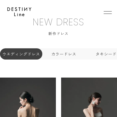
JA
EN
IT
NEW DRESS
新作ドレス
TOP
BRAND
CONCEPT
ウエディングドレス
カラードレス
タキシード
VERA WANG HAUTE
COLLECTION
ALL BRAND
WEDDING DRESS
NEW DRESS
COLOR DRESS
RANKING
TUXEDO
SHOP