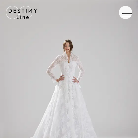
JA
EN
IT
TOP
BRAND
CONCEPT
VERA WANG HAUTE
COLLECTION
ALL BRAND
WEDDING DRESS
NEW DRESS
COLOR DRESS
RANKING
TUXEDO
SHOP