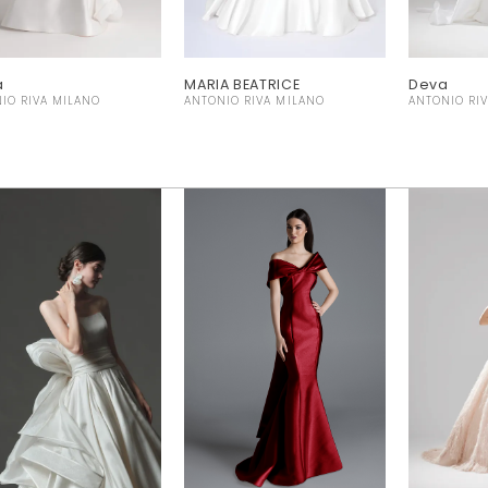
a
MARIA BEATRICE
Deva
IO RIVA MILANO
ANTONIO RIVA MILANO
ANTONIO RI
ン