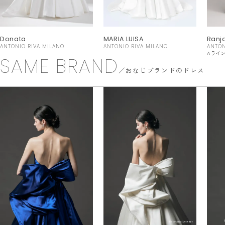
Donata
MARIA LUISA
Ranj
ANTONIO RIVA MILANO
ANTONIO RIVA MILANO
ANTON
Aライ
SAME BRAND
おなじブランドのドレス