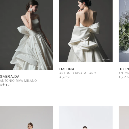
EMELINA
LUCR
ANTONIO RIVA MILANO
ANTON
SMERALDA
Aライン
Aライ
ANTONIO RIVA MILANO
Aライン