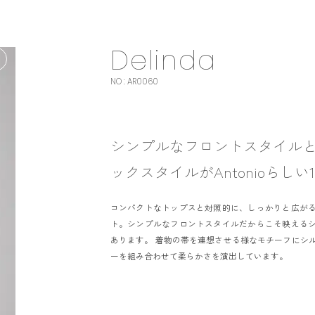
Delinda
NO : AR0060
T
C
シンプルなフロントスタイル
C
ックスタイルがAntonioらしい
コンパクトなトップスと対照的に、しっかりと広が
ト。シンプルなフロントスタイルだからこそ映える
あります。 着物の帯を連想させる様なモチーフにシ
ーを組み合わせて柔らかさを演出しています。
I