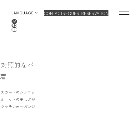
CONTACT
REQUEST
RESERVATION
LANGUAGE
JA
EN
IT
OP
BRAND
ONCEPT
と対照的なバ
VERA WANG HAUTE
OLLECTION
1着
ALL BRAND
WEDDING DRESS
NEW DRESS
るスカートのシルエッ
COLOR DRESS
RANKING
シルエットの美しさが
TUXEDO
SHOP
ルクサテンオーガンジ
NFORMATION
MY LIST