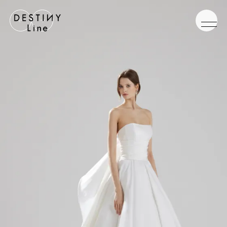
JA
EN
IT
TOP
BRAND
CONCEPT
VERA WANG HAUTE
COLLECTION
ALL BRAND
WEDDING DRESS
NEW DRESS
COLOR DRESS
RANKING
TUXEDO
SHOP