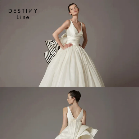
JA
EN
IT
TOP
BRAND
CONCEPT
VERA WAN
COLLECTION
ALL BRAND
WEDDING DRESS
NEW DRESS
COLOR DRESS
RANKING
TUXEDO
SHOP