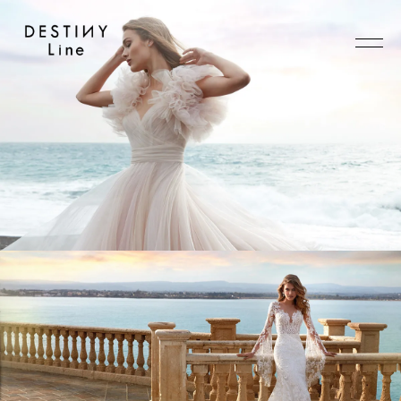
JA
EN
IT
TOP
BRAND
CONCEPT
VERA WANG HAUTE
COLLECTION
ALL BRAND
WEDDING DRESS
NEW DRESS
COLOR DRESS
RANKING
TUXEDO
SHOP