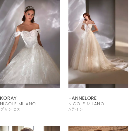
KORAY
HANNELORE
NICOLE MILANO
NICOLE MILANO
プリンセス
Aライン