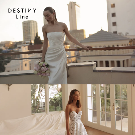
JA
EN
IT
TOP
BRAND
CONCEPT
VERA WAN
COLLECTION
ALL BRAND
WEDDING DRESS
NEW DRESS
COLOR DRESS
RANKING
TUXEDO
SHOP