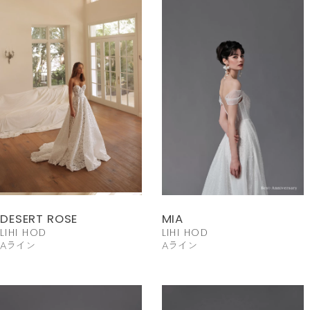
DESERT ROSE
MIA
LIHI HOD
LIHI HOD
Aライン
Aライン