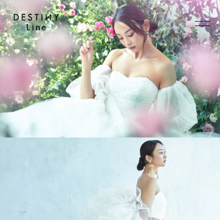
JA
EN
IT
TOP
BRAND
CONCEPT
VERA WANG HAUTE
COLLECTION
ALL BRAND
WEDDING DRESS
NEW DRESS
COLOR DRESS
RANKING
TUXEDO
SHOP