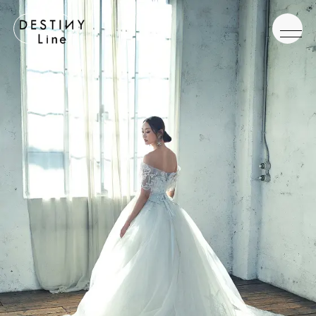
JA
EN
IT
TOP
BRAND
CONCEPT
VERA WANG HAUTE
COLLECTION
ALL BRAND
WEDDING DRESS
NEW DRESS
COLOR DRESS
RANKING
TUXEDO
SHOP