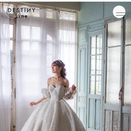
JA
EN
IT
TOP
BRAND
CONCEPT
VERA WANG HAUTE
COLLECTION
ALL BRAND
WEDDING DRESS
NEW DRESS
COLOR DRESS
RANKING
TUXEDO
SHOP