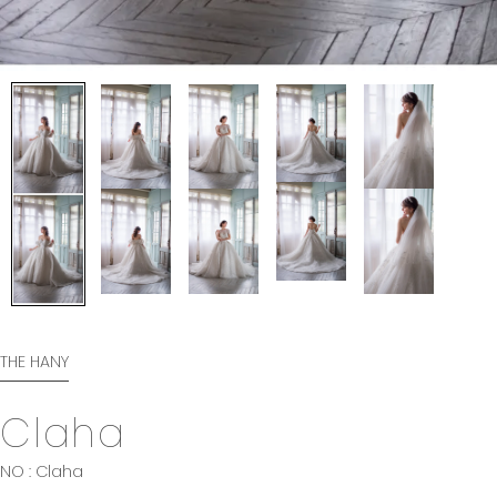
THE HANY
Claha
NO : Claha