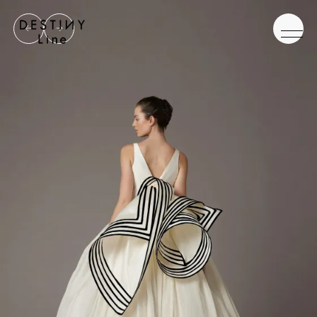
JA
EN
IT
TOP
BRAND
CONCEPT
VERA WANG HAUTE
COLLECTION
ALL BRAND
WEDDING DRESS
NEW DRESS
COLOR DRESS
RANKING
TUXEDO
SHOP