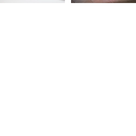
Deva
Delia / Red
ANTONIO RIVA MILANO
ANTONIO RIVA MILANO
TOP
DRESS
Babi / IV×BK
CONTACT
お問い合わせ
CONTACT
REQUEST
RESERVATION