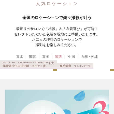
人気ロケーション
全国のロケーションで楽々撮影が叶う
最寄りのサロンで「相談」＆「衣装選び」が可能！
セレクトいただいた衣装を現地にご準備いたします。
お二人の理想のロケーションで
撮影をお楽しみください。
東北
関東
東海
関西
中国
九州・沖縄
アートグレイス ウエディングコースト大
毘沙門堂
醍醐寺
東山
鴨川
金戒光明寺
興聖寺
嵯峨大覚寺
車折神社
京都府庁
夕日ヶ浦
大仙公園
慶沢園
大阪城公園
淀川周辺
阪
シーサイドコスモ
五風荘
岸和田城
パナソニックスタジアム
大阪街ロケ(北浜周辺)
植物園(服部緑地)
御前浜
芦屋浜
旧居留地
相楽園
奈良公園・浮見堂
番所庭園
温山荘園
生石高原
琵琶湖 中主吉川公園・マイアミ浜
京都市京セラ美術館
随心院
祇園新町
萬福寺
洛西竹林公園
パビリオンコート
蹴上インクライン
英国村
博物館
中央公会堂(中之島周遊)
マーブルビーチ
藤田邸跡公園
ひらかたパーク
中崎町
舞洲公園
心斎橋周遊
長居公園
田尻資料館
大阪南港赤レンガ
服部緑地
鶴見緑地公園
砥峰高原
旧グッゲンハイム邸
太山寺
三木ホースランドパーク
若草山
千畳敷
宮崎の鼻
鳥毛洞窟
京都
京都
京都
京都
京都
京都
京都
京都
京都
京都
大阪
大阪
大阪
大阪
大阪
大阪
大阪
大阪
大阪
大阪
大阪
大阪
大阪
大阪
大阪
大阪
大阪
大阪
大阪
大阪
京都
京都
京都
京都
京都
京都
京都
京都
京都
大阪
大阪
大阪
大阪
大阪
大阪
大阪
大阪
大阪
大阪
大阪
大阪
大阪
大阪
大阪
大阪
大阪
大阪
京都
大阪