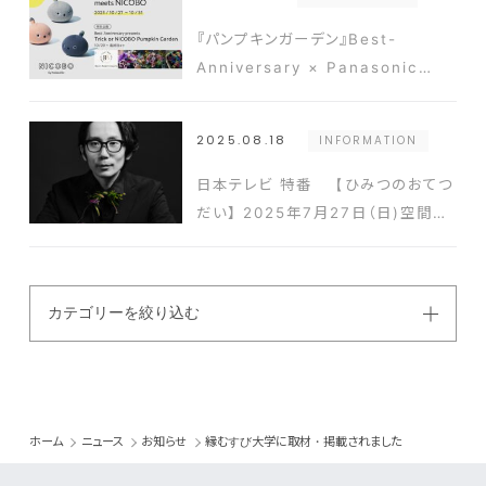
OMOTESANDOH produced by
PHOTO PARK」をご紹介いただき
『パンプキンガーデン』Best-
ました
Anniversary × Panasonic
Beauty OMOTESANDO meets
NICOBO コラボレーション PR動画
2025.08.18
INFORMATION
公開
日本テレビ 特番 【ひみつのおてつ
だい】 2025年7月27日（日)空間コ
ーディネートチーム 飯田史彦が出演
いたしました
カテゴリーを絞り込む
ホーム
ニュース
お知らせ
縁むすび大学に取材・掲載されました