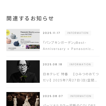
関連するお知らせ
2025.11.17
INFORMATION
『パンプキンガーデン』Best-
Anniversary × Panasonic
Beauty OMOTESANDO meets
NICOBO コラボレーション PR動画
2025.08.18
INFORMATION
公開
日本テレビ 特番 【ひみつのおてつ
だい】 2025年7月27日（日)空間コ
ーディネートチーム 飯田史彦が出演
いたしました
2025.08.07
INFORMATION
パーソナルカラー診断のCOLORS