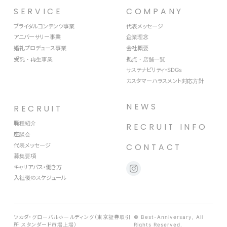
SERVICE
COMPANY
ブライダルコンテンツ事業
代表メッセージ
アニバーサリー事業
企業理念
婚礼プロデュース事業
会社概要
受託・再生事業
拠点・店舗一覧
サステナビリティ・SDGs
カスタマーハラスメント対応方針
NEWS
RECRUIT
職種紹介
RECRUIT INFO
座談会
代表メッセージ
CONTACT
募集要項
キャリアパス・働き方
入社後のスケジュール
ツカダ・グローバルホールディング（東京証券取引
© Best-Anniversary, All
所 スタンダード市場上場）
Rights Reserved.