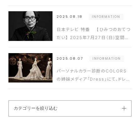
イトまとめ」でウエディングフォトスタ
ジオ「ATELIER
2025.08.18
INFORMATION
OMOTESANDOH produced by
PHOTO PARK」をご紹介いただき
日本テレビ 特番 【ひみつのおてつ
ました
だい】 2025年7月27日（日)空間コ
ーディネートチーム 飯田史彦が出演
いたしました
2025.08.07
INFORMATION
パーソナルカラー診断のCOLORS
の姉妹メディア「Dress」にて、ドレス
サロン「DESTINY
Line OMOTESANDO Grand
Salon」東京おすすめショップに選ば
カテゴリーを絞り込む
れました！