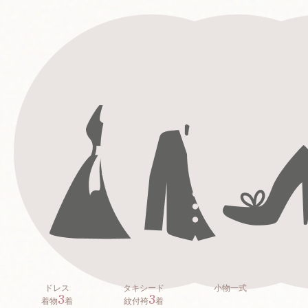
ドレス
タキシード
小物一式
3
3
着物
着
紋付袴
着