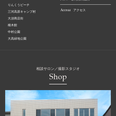
りんくうビーチ
Access
アクセス
三河高原キャンプ村
大須商店街
橦木館
中村公園
大高緑地公園
相談サロン／撮影スタジオ
Shop