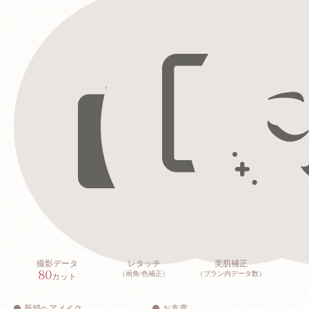
撮影データ
レタッチ
美肌補正
80
（画角/色補正）
（プラン内データ数）
カット
新婦ヘアメイク
お支度