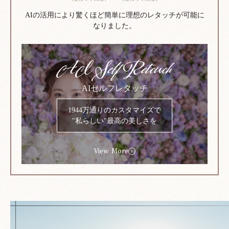
AIの活用により驚くほど簡単に理想のレタッチが可能に
なりました。
AI Self Retouch
AIセルフレタッチ
1944万通りのカスタマイズで
"私らしい"最高の美しさを
View More