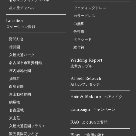
星ヶ丘チャペル
ウェディングドレス
カラードレス
Location
白無垢
ロケーション撮影
色打掛
野間灯台
タキシード
徳川園
紋付袴
久屋大通パーク
Wedding Report
名古屋市市政資料館
先輩カップル
庄内緑地公園
AI Self Retouch
揚輝荘
AIセルフレタッチ
白鳥庭園
東山動植物園
Hair & Makeup
ヘアメイク
納屋橋
Campaign
キャンペーン
名古屋城
東山荘
FAQ
よくあるご質問
久屋大通庭園フラリエ
観光農園花ひろば
Flow
ご利用の流れ