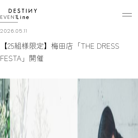
JA
EN
IT
EVENT
2026.05.11
【25組様限定】梅田店「THE DRESS
TOP
BRAND
FESTA」開催
CONCEPT
VERA WANG HAUTE
COLLECTION
ALL BRAND
WEDDING DRESS
NEW DRESS
COLOR DRESS
RANKING
TUXEDO
SHOP