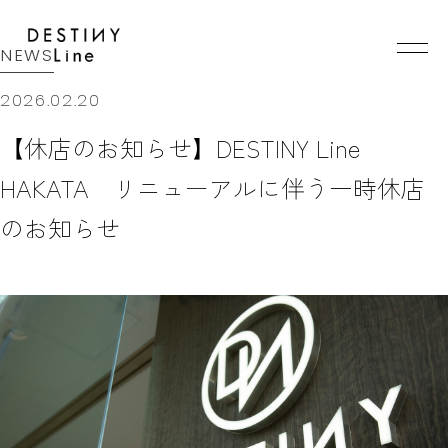
JA
EN
IT
NEWS
2026.02.20
【休店のお知らせ】DESTINY Line
TOP
BRAND
HAKATA リニューアルに伴う一時休店
CONCEPT
VERA WANG HAUTE
のお知らせ
COLLECTION
ALL BRAND
WEDDING DRESS
NEW DRESS
COLOR DRESS
RANKING
TUXEDO
SHOP