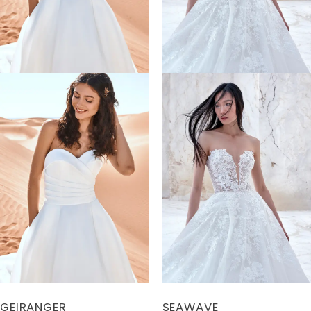
GEIRANGER
SEAWAVE