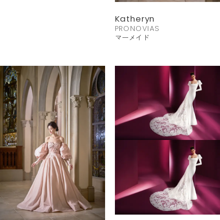
Katheryn
PRONOVIAS
マーメイド