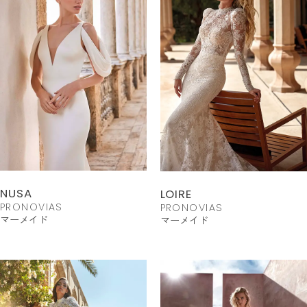
NUSA
LOIRE
PRONOVIAS
PRONOVIAS
マーメイド
マーメイド