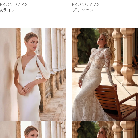
PRONOVIAS
PRONOVIAS
Aライン
プリンセス