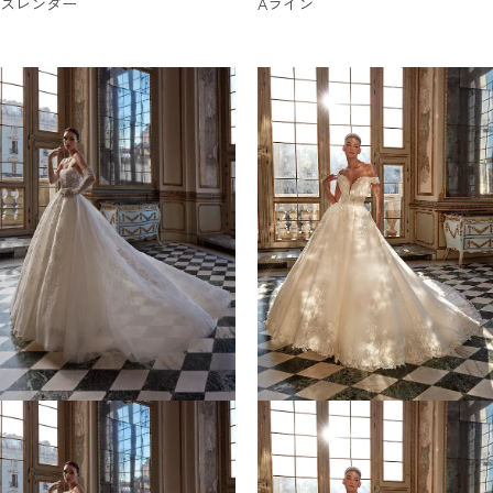
Aライン
スレンダー