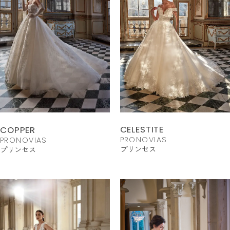
CELESTITE
COPPER
PRONOVIAS
PRONOVIAS
プリンセス
プリンセス