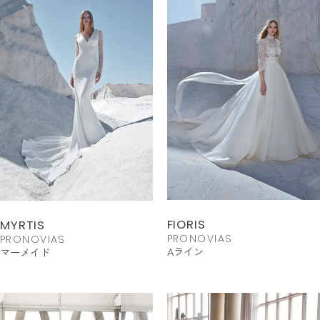
INFORMATION
MY LIST
THE HANY
シルエット
CONTACT
Aライン
プリンセス
マーメイド
スレンダー
REQUEST
other
RESERVATION
カラー
ホワイト
赤・ピンク
黄・オレンジ
ブルー・グリーン
黒・紺・パープル
プリント・柄・other
FIORIS
MYRTIS
PRONOVIAS
PRONOVIAS
イメージ
Aライン
マーメイド
コンサバティブ
スタイリッシュ・モード
オリジナリティ
ビンテージ
ナチュラル
ロマンティック
エレガント
アンティーク