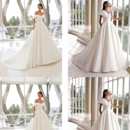
シーン
挙式
披露宴・お色直し
二次会