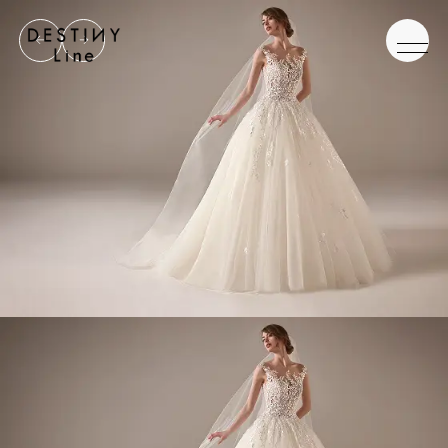
JA
EN
IT
TOP
BRAND
CONCEPT
VERA WANG HAUTE
COLLECTION
ALL BRAND
WEDDING DRESS
NEW DRESS
COLOR DRESS
RANKING
TUXEDO
SHOP