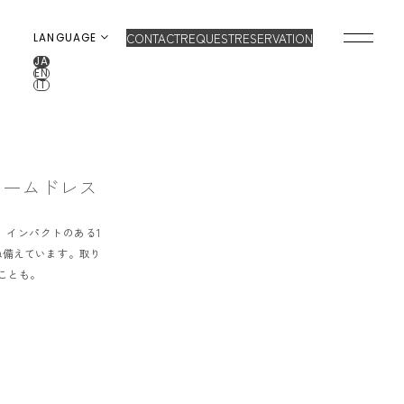
CONTACT
REQUEST
RESERVATION
LANGUAGE
JA
EN
IT
OP
BRAND
ONCEPT
ュームドレス
VERA WANG HAUTE
OLLECTION
ALL BRAND
、インパクトのある1
WEDDING DRESS
NEW DRESS
ね備えています。取り
ことも。
COLOR DRESS
RANKING
TUXEDO
SHOP
NFORMATION
MY LIST