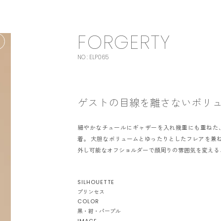
FORGERTY
NO : ELP065
T
C
ゲストの目線を離さないボリ
C
細やかなチュールにギャザーを入れ幾重にも重ねた
着。 大胆なボリュームとゆったりとしたフレアを兼
外し可能なオフショルダーで顔周りの雰囲気を変える
SILHOUETTE
プリンセス
COLOR
I
黒・紺・パープル