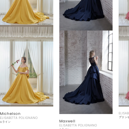
Michelson
ELISA
プリン
ELISABETTA POLIGNANO
Maxwell
Aライン
ELISABETTA POLIGNANO