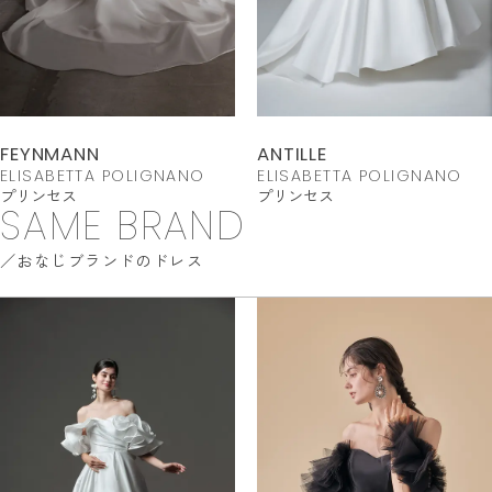
FEYNMANN
ANTILLE
ELISABETTA POLIGNANO
ELISABETTA POLIGNANO
プリンセス
プリンセス
SAME BRAND
おなじブランドのドレス