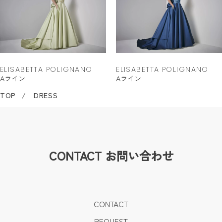
ELISABETTA POLIGNANO
ELISABETTA POLIGNANO
Aライン
Aライン
TOP
DRESS
CONTACT
お問い合わせ
CONTACT
REQUEST