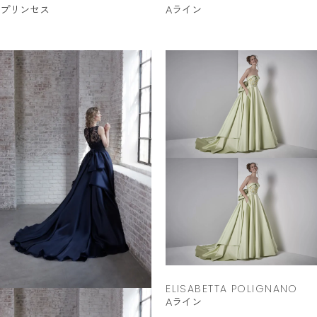
Aライン
プリンセス
ELISABETTA POLIGNANO
Aライン