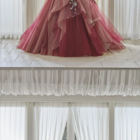
INFORMATION
MY LIST
CONTACT
REQUEST
RESERVATION