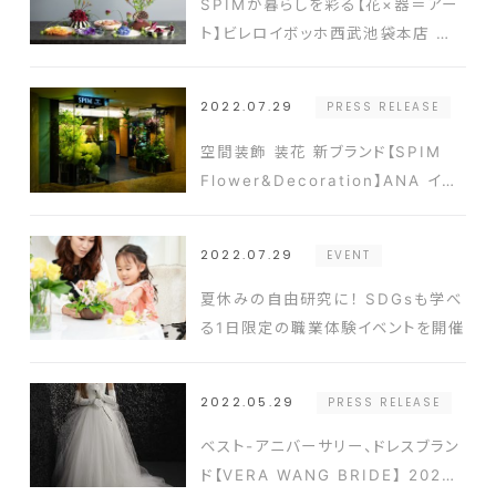
SPIMが暮らしを彩る【花×器＝アー
ト】ビレロイボッホ西武池袋本店 店
頭コラボ企画を開催
2022.07.29
PRESS RELEASE
空間装飾 装花 新ブランド【SPIM
Flower&Decoration】ANA イン
ターコンチネンタルホテル東京内に
新設
2022.07.29
EVENT
夏休みの自由研究に！ SDGsも学べ
る1日限定の職業体験イベントを開催
2022.05.29
PRESS RELEASE
ベスト-アニバーサリー、ドレスブラン
ド【VERA WANG BRIDE】 2022