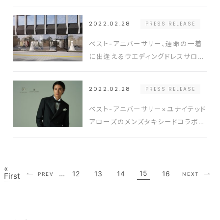
年6月より販売開始
2022.02.28
PRESS RELEASE
ベスト-アニバーサリー、運命の一着
に出逢えるウエディングドレスサロン
【デスティニーライン 博多店】が2月
23日（水）にグランドオープン
2022.02.28
PRESS RELEASE
ベスト-アニバーサリー×ユナイテッド
アローズのメンズタキシードコラボ企
画の第2弾が東京・福岡など全国の
ドレスサロンに2月より順次登場
«
...
15
12
13
14
16
PREV
NEXT
First