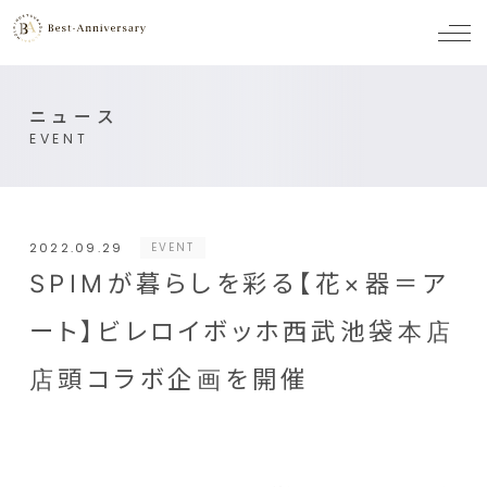
メ
ニ
ュ
ー
ニュース
EVENT
2022.09.29
EVENT
SPIMが暮らしを彩る【花×器＝ア
ート】ビレロイボッホ西武池袋本店
店頭コラボ企画を開催