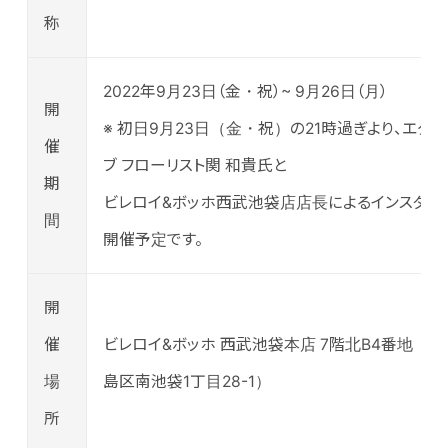
称
2022年9月23日（金・祝）~ 9月26日（月）
開
※ 初日9月23日（金・祝）の21時過ぎより、エグゼ
催
ブ フローリスト関 和貴氏と
期
ビレロイ&ボッホ西武池袋店店長によるインスタラ
間
開催予定です。
開
催
ビレロイ&ボッホ 西武池袋本店 7階北B4番地（
場
島区南池袋1丁目28-1）
所