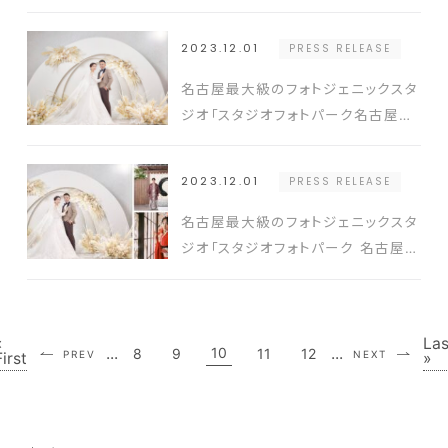
を貸し切ったフォトサービスを全国4
エリアに拡大～関東 東海 関西 東北
2023.12.01
PRESS RELEASE
の12店舗が11月29日（水）より続々
OPEN～
名古屋最大級のフォトジェニックスタ
ジオ「スタジオフォトパーク名古屋
店」12月1日（金）グランドオープン
～新店開業記念 10大特典 衣装～
2023.12.01
PRESS RELEASE
美肌補正から5つをプレゼント～
名古屋最大級のフォトジェニックスタ
ジオ「スタジオフォトパーク 名古屋
店」が12月1日（金）にグランドオー
プン ～ 27種セットを備える撮影ス
タジオと衣装サロンが同時併設～
«
Las
...
10
...
8
9
11
12
PREV
NEXT
First
»