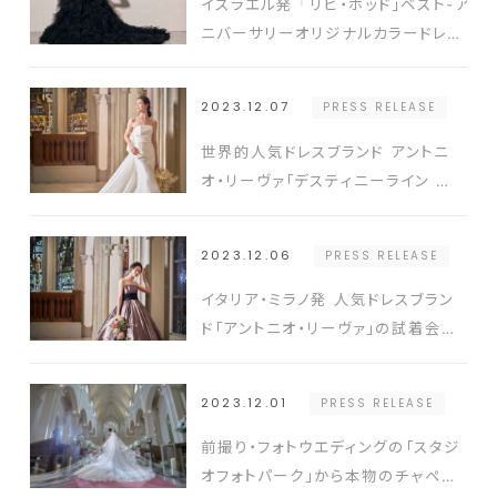
イスラエル発「リヒ・ホッド」ベスト-ア
ニバーサリーオリジナルカラードレス
2モデルが12月に登場
2023.12.07
PRESS RELEASE
世界的人気ドレスブランド アントニ
オ・リーヴァ「デスティニーライン 梅
田」で試着会を開催 日時 2023年
12月9日（土）～12月10日（日）
2023.12.06
PRESS RELEASE
イタリア・ミラノ発 人気ドレスブラン
ド「アントニオ・リーヴァ」の試着会を
アクア・グラツィエ 仙台店で開催 ◇
開催日 2023年12月16日（土 ）～
2023.12.01
PRESS RELEASE
12月17日（日）
前撮り・フォトウエディングの「スタジ
オフォトパーク」から本物のチャペル