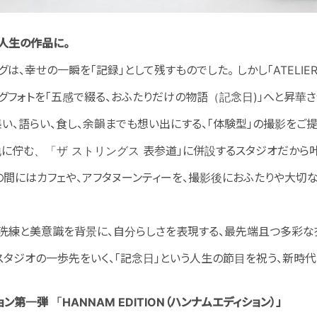
、人生の作品に。
、幸せの一瞬を「記録」として残すものでした。 しかし「ATELIER OMOT
グフォトを「五感で綴る、おふたりだけの物語（記念日)」へと昇華さ
い、語らい、食し、余韻までも想い出にする、「体験型」の撮影をご提
に佇む、「ザ ストリングス 表参道」に併設するスタジオだから叶
の間にはカフェや、アフタヌーンティーを、撮影後におふたりや大切
洗練と美意識を背景に、自分らしさを表現する、最先端且つ多彩な
スタジオの一歩先をいく、「記念日」という人生の節目を祝う、新時
第一弾 「HANNAM EDITION（ハンナムエディション）」