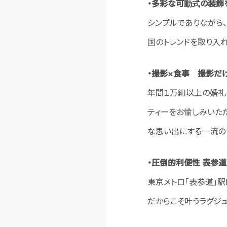
・多彩な可動式の装飾
シンプルでありながら
国のトレンドを取り入れ
・撮影
×
食事 撮影だけ
年間１万組以上の婚礼
ティーをお愉しみいた
な思い出にする一流のサ
・圧倒的利便性 表参
東京メトロ「表参道」駅
だからこそ叶うラグジ