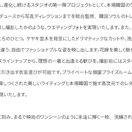
、進化し続けるスタジオの第一弾プロジェクトとして、本場韓国のウエディ
ロデュースから写真ディレクションまでを総合監修。韓国ソウルのト
韓し撮影したかのような、ウエディングフォトを実現いたします。また
ころのひとつ。 ケヤキ並木を背景にしたドラマティックなカットや
う、自由でファッショナブルな姿を映し出します。花嫁を美しく魅せ
スラインナップから、理想の一着と出逢える歓びを。撮影前にはス
に引き出す衣装選びが可能です。プライベートな個室ブライズルーム
計算しつくされた美しいライティングと本場韓国で施す高次元でのレ
現いたします。
に刻み、まるで映画のワンシーンのように永遠に輝く一枚。洗練され
。