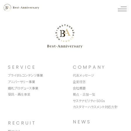
メ
ニ
ュ
ー
SERVICE
COMPANY
ブライダルコンテンツ事業
代表メッセージ
アニバーサリー事業
企業理念
婚礼プロデュース事業
会社概要
受託・再生事業
拠点・店舗一覧
サステナビリティ・SDGs
カスタマーハラスメント対応方針
NEWS
RECRUIT