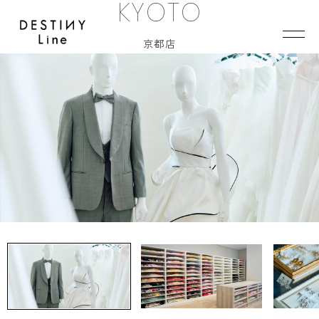
KYOTO
JA
EN
IT
京都店
TOP
BRAND
CONCEPT
VERA WANG HAUTE
COLLECTION
ALL BRAND
WEDDING DRESS
NEW DRESS
COLOR DRESS
RANKING
TUXEDO
SHOP