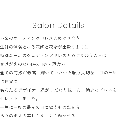
INFORMATION
MY LIST
Salon Details
CONTACT
REQUEST
運命のウェディングドレスとめぐり合う
RESERVATION
生涯の伴侶となる花嫁と花婿が出逢うように
特別な一着のウェディングドレスとめぐり合うことは
かけがえのないDESTINY～運命～
全ての花嫁が最高に輝いていたいと願う大切な一日のため
に世界に
名だたるデザイナー達がこだわり抜いた、稀少なドレスを
セレクトしました。
一生に一度の最良の日に纏うものだから
ありのままの美しさを、より輝かせる