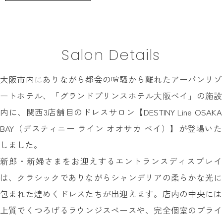
INFORMATION
MY LIST
CONTACT
Salon Details
REQUEST
大阪市内にありながら都会の喧騒から離れたアーバンリゾ
RESERVATION
ートホテル、「グランドプリンスホテル大阪ベイ」の施設
内に、関西3店舗目のドレスサロン【DESTINY Line OSAKA
BAY（デスティニー ライン オオサカ ベイ）】が登場いた
しました。
新郎・新婦さまをお迎えするエントランスディスプレイ
は、クラシックでありながらシャンデリアの柔らかな光に
包まれた煌めくドレスたちが出迎えます。店内の中央には
上質でくつろげるラウンジスペースや、完全個室のブライ