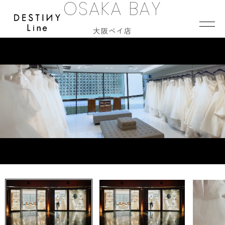
OSAKA BAY
JA
EN
IT
大阪ベイ店
TOP
BRAND
CONCEPT
VERA WANG HAUTE
COLLECTION
ALL BRAND
WEDDING DRESS
NEW DRESS
COLOR DRESS
RANKING
TUXEDO
SHOP