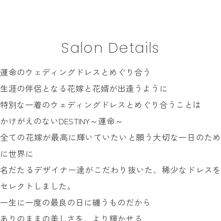
INFORMATION
MY LIST
Salon Details
CONTACT
REQUEST
運命のウェディングドレスとめぐり合う
RESERVATION
生涯の伴侶となる花嫁と花婿が出逢うように
特別な一着のウェディングドレスとめぐり合うことは
かけがえのないDESTINY～運命～
全ての花嫁が最高に輝いていたいと願う大切な一日のため
に世界に
名だたるデザイナー達がこだわり抜いた、稀少なドレスを
セレクトしました。
一生に一度の最良の日に纏うものだから
ありのままの美しさを、より輝かせる