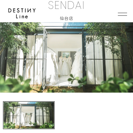
SENDAI
JA
EN
IT
仙台店
TOP
BRAND
CONCEPT
VERA WANG HAUTE
COLLECTION
ALL BRAND
WEDDING DRESS
NEW DRESS
COLOR DRESS
RANKING
TUXEDO
SHOP