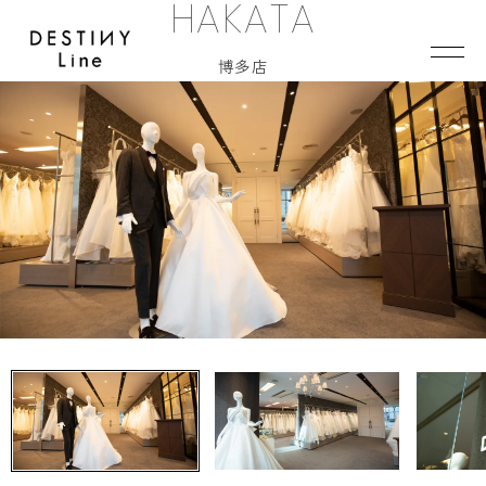
HAKATA
JA
EN
IT
博多店
TOP
BRAND
CONCEPT
VERA WANG HAUTE
COLLECTION
ALL BRAND
WEDDING DRESS
NEW DRESS
COLOR DRESS
RANKING
TUXEDO
SHOP