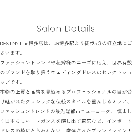
INFORMATION
MY LIST
Salon Details
CONTACT
REQUEST
DESTINY Line博多店は、JR博多駅より徒歩5分の好⽴地にご
RESERVATION
さいます。
ファッショントレンドや花嫁様のニーズに応え、世界有数
のブランドを取り扱うウェディングドレスのセレクトショ
ップです。
本物の上質と品格を⾒極めるプロフェッショナルの⽬が受
け継がれたクラシックな伝統スタイルを重んじるミラノ、
ファッショントレンドの最先端都市ニューヨーク、 慎まし
く⽇本らしいエレガンスを醸し出す東京など、インポート
ドレスの枠にとらわれない、厳選されたブランドラインナ