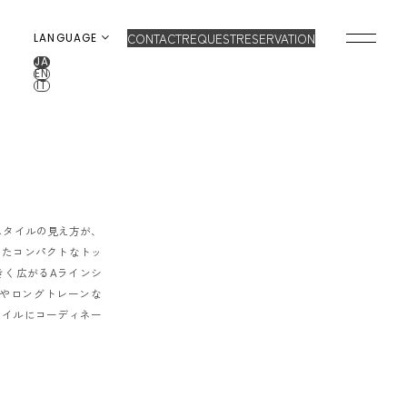
CONTACT
REQUEST
RESERVATION
LANGUAGE
JA
EN
IT
OP
BRAND
ONCEPT
VERA WANG HAUTE
OLLECTION
ALL BRAND
スタイルの見え方が、
WEDDING DRESS
NEW DRESS
ったコンパクトなトッ
きく広がるAラインシ
COLOR DRESS
RANKING
やロングトレーンな
TUXEDO
SHOP
タイルにコーディネー
NFORMATION
MY LIST