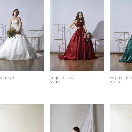
al Dress
Original Dress
Original Dre
ン
Aライン
Aライン