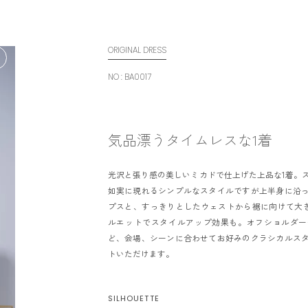
ORIGINAL DRESS
NO : BA0017
T
C
気品漂うタイムレスな1着
C
光沢と張り感の美しいミカドで仕上げた上品な1着。
如実に現れるシンプルなスタイルですが上半身に沿
プスと、すっきりとしたウェストから裾に向けて大
ルエットでスタイルアップ効果も。オフショルダー
ど、会場、シーンに合わせてお好みのクラシカルス
トいただけます。
I
SILHOUETTE