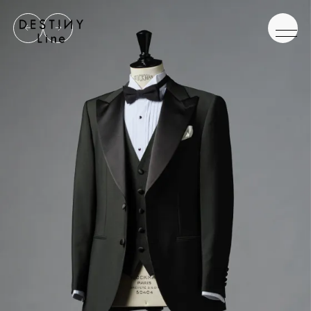
JA
EN
IT
TOP
BRAND
CONCEPT
VERA WANG HAUTE
COLLECTION
ALL BRAND
WEDDING DRESS
NEW DRESS
COLOR DRESS
RANKING
TUXEDO
SHOP