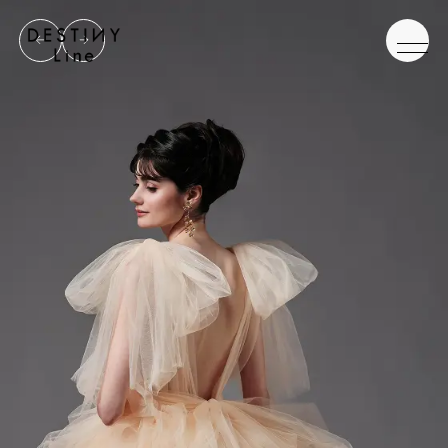
JA
EN
IT
TOP
BRAND
CONCEPT
VERA WANG HAUTE
COLLECTION
ALL BRAND
WEDDING DRESS
NEW DRESS
COLOR DRESS
RANKING
TUXEDO
SHOP