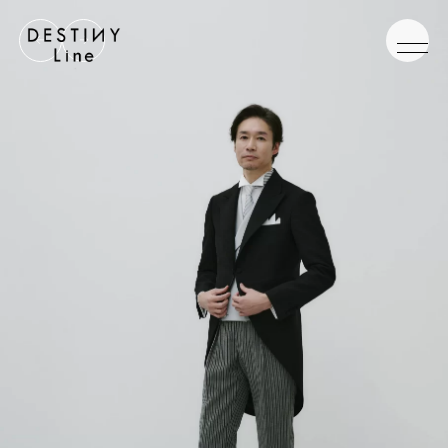
JA
EN
IT
TOP
BRAND
CONCEPT
VERA WANG HAUTE
COLLECTION
ALL BRAND
WEDDING DRESS
NEW DRESS
COLOR DRESS
RANKING
TUXEDO
SHOP