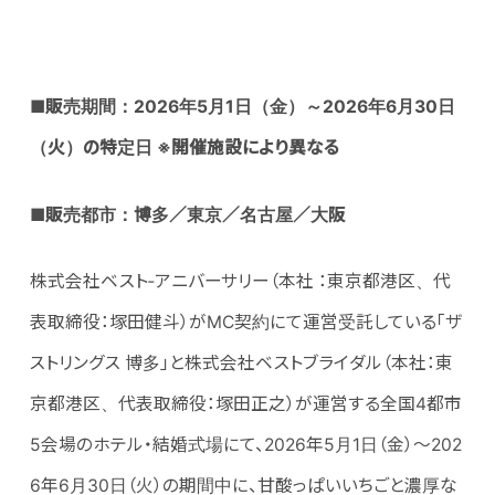
■販売期間：
2026
年
5
月
1
日（金）～
2026
年
6
月
30
日
（火）の特定日
※
開催施設により異なる
■
販売都市
：
博多／
東京
／
名古屋
／
大阪
株式会社ベスト‐アニバーサリー（本社 ：東京都港区、代
表取締役：塚田健斗）がMC契約にて運営受託している「ザ
ストリングス 博多」と株式会社ベストブライダル（本社：東
京都港区、代表取締役：塚田正之）が運営する全国4都市
5会場のホテル・結婚式場にて、2026年5月1日（金）～202
6年6月30日（火）の期間中に、甘酸っぱいいちごと濃厚な