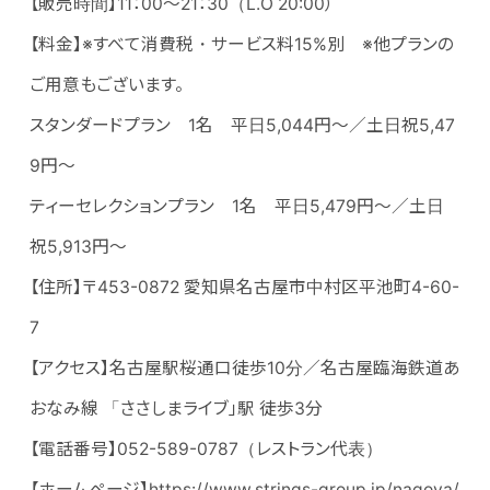
【販売時間】11：00～21：30（L.O 20:00）
【料金】※すべて消費税・サービス料15%別 ※他プランの
ご用意もございます。
スタンダードプラン 1名 平日5,044円～／土日祝5,47
9円～
ティーセレクションプラン 1名 平日5,479円～／土日
祝5,913円～
【住所】〒453-0872 愛知県名古屋市中村区平池町4-60-
7
【アクセス】名古屋駅桜通口徒歩10分／名古屋臨海鉄道あ
おなみ線 「ささしまライブ」駅 徒歩3分
【電話番号】052-589-0787（レストラン代表）
【ホームページ】
https://www.strings-group.jp/nagoya/