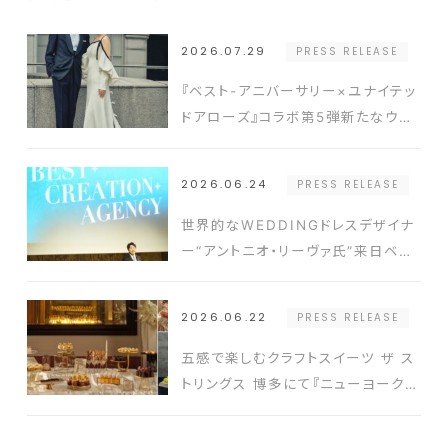
2026.07.29
PRESS RELEASE
『ベスト-アニバーサリー×ユナイテッ
ドアローズ』コラボ第5弾新たなウエ
ディングスタイルを提案するドレスと
タキシードを発表
2026.06.24
PRESS RELEASE
世界的なWEDDINGドレスデザイナ
ー“アントニオ・リーヴァ氏”来日ベス
ト-アニバーサリー2026年新コンセ
プト発表会の開催実績豊富なクリエ
2026.06.22
PRESS RELEASE
イターと式場を結ぶ新たなプラットフ
ォーム発表
五感で楽しむクラフトスイーツ ザ ス
トリングス 博多にて『ニューヨークス
タイルスイーツビュッフェ』開催