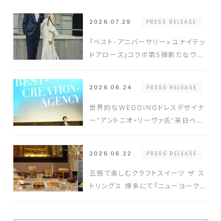
2026.07.29
PRESS RELEASE
『ベスト-アニバーサリー×ユナイテッ
ドアローズ』コラボ第5弾新たなウエ
ディングスタイルを提案するドレスと
タキシードを発表
2026.06.24
PRESS RELEASE
世界的なWEDDINGドレスデザイナ
ー“アントニオ・リーヴァ氏”来日ベス
ト-アニバーサリー2026年新コンセ
プト発表会の開催実績豊富なクリエ
2026.06.22
PRESS RELEASE
イターと式場を結ぶ新たなプラットフ
ォーム発表
五感で楽しむクラフトスイーツ ザ ス
トリングス 博多にて『ニューヨークス
タイルスイーツビュッフェ』開催