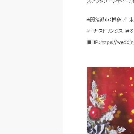
スアフタヌーンティー』
※開催都市：博多 ／
※「ザ ストリングス 
■HP：https://wedding