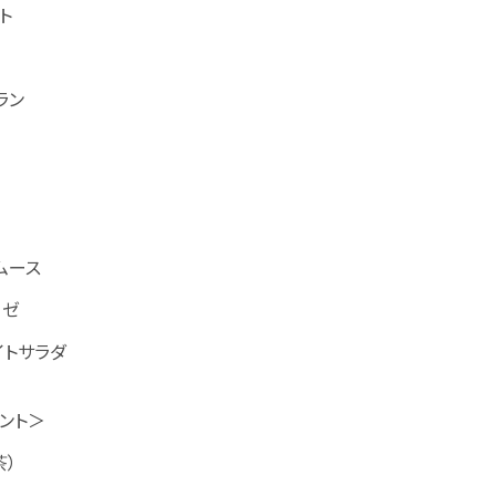
ト
ラン
ムース
ーゼ
イトサラダ
ント＞
茶）