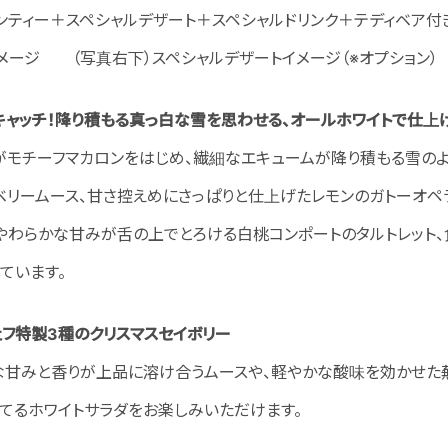
ーンティー＋スペシャルデザート＋スペシャルドリンク＋テディベ
イメージ （写真右下）スペシャルデザートイメージ（※オプション
キャッチ！降り積もる真っ白な雪を思わせる、オールホワイトで仕上
がモチーフマカロンをはじめ、繊細なエキュームが降り積もる雪のよ
ベリームース、甘さ控えめにさっぱりと仕上げたレモンのガトーオペ
、やわらかな甘みが舌の上でとろける白桃コンポートのタルトレット
ています。
ェフ特製3種のクリスマスセイボリー
な甘みと香りが上品に溶け合うムースや、軽やかな酸味を効かせた
てるホワイトサラダをお楽しみいただけます。