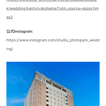
k/wedding/kanto/yokohama/?utm_source=sppprtim
es2
公式
Instagram
:
https://www.instagram.com/studio_photopark_wedd
ing/