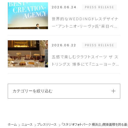
タキシードを発表
2026.06.24
PRESS RELEASE
世界的なWEDDINGドレスデザイナ
ー“アントニオ・リーヴァ氏”来日ベス
ト-アニバーサリー2026年新コンセ
プト発表会の開催実績豊富なクリエ
2026.06.22
PRESS RELEASE
イターと式場を結ぶ新たなプラットフ
ォーム発表
五感で楽しむクラフトスイーツ ザ ス
トリングス 博多にて『ニューヨークス
タイルスイーツビュッフェ』開催
カテゴリーを絞り込む
ホーム
ニュース
プレスリリース
「スタジオフォトパーク 横浜店」関東面積を誇る最