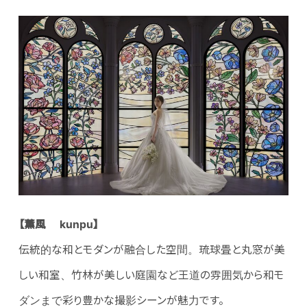
【薫風 kunpu】
伝統的な和とモダンが融合した空間。琉球畳と丸窓が美
しい和室、竹林が美しい庭園など王道の雰囲気から和モ
ダンまで彩り豊かな撮影シーンが魅力です。