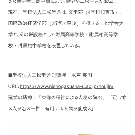
った漢学者三島中洲により、漢学塾二松学舎が設立。
現在、学校法人二松学舎は、文学部（4学科12専攻）、
国際政治経済学部（2学科4専攻）を擁する二松学舎大
学と、その併設校として附属高等学校・附属柏高等学
校・附属柏中学校を設置している。
■学校法人二松学舎 理事長：水戸 英則
URL：
https://www.nishogakusha-u.ac.jp/houjin/
建学の精神：「東洋の精神による人格の陶冶」 「己ヲ修
メ人ヲ治メ一世二有用ナル人物ヲ養成ス」