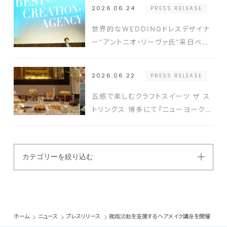
タキシードを発表
2026.06.24
PRESS RELEASE
世界的なWEDDINGドレスデザイナ
ー“アントニオ・リーヴァ氏”来日ベス
ト-アニバーサリー2026年新コンセ
プト発表会の開催実績豊富なクリエ
2026.06.22
PRESS RELEASE
イターと式場を結ぶ新たなプラットフ
ォーム発表
五感で楽しむクラフトスイーツ ザ ス
トリングス 博多にて『ニューヨークス
タイルスイーツビュッフェ』開催
カテゴリーを絞り込む
ホーム
ニュース
プレスリリース
就職活動を支援するヘアメイク講座を開催