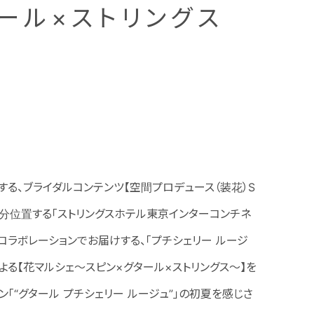
ール×ストリングス
営する、ブライダルコンテンツ【空間プロデュース（装花）S
り徒歩1分位置する「ストリングスホテル東京インターコンチネ
ドコラボレーションでお届けする、「プチシェリー ルージ
による【花マルシェ～スピン×グタール×ストリングス～】を
「“グタール プチシェリー ルージュ”」の初夏を感じさ