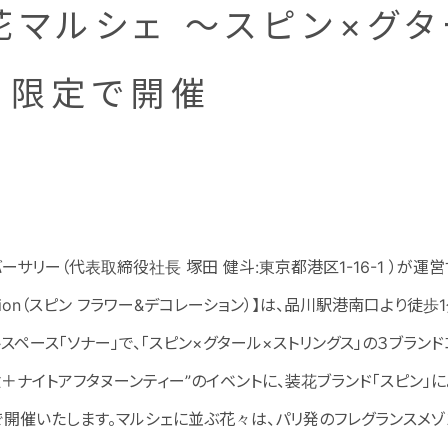
花マルシェ ～スピン×グタ
日限定で開催
ーサリー（代表取締役社長 塚田 健斗:東京都港区1-16-1 ）が運
ecoration（スピン フラワー&デコレーション）】は、品川駅港南口よ
トスペース「ソナー」で、「スピン×グタール×ストリングス」の３ブラン
験＋ナイトアフタヌーンティー”のイベントに、装花ブランド「スピン」
定で開催いたします。マルシェに並ぶ花々は、パリ発のフレグランスメゾン