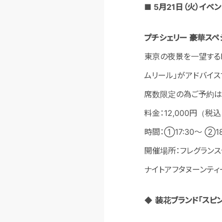
■
5
月
21
日（火）イベ
プチシェリー 豪華スペ
東京の夜景を一望する印
ムリール」がアドバイス
席数限定の為ご予約は
料金：12,000円（
時間：①17:30～ ②18
開催場所：フレグランス
ナイトアフタヌーンティ
◆
装花ブランド「スピ