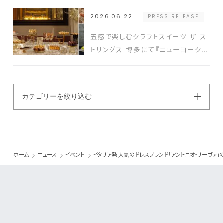
プト発表会の開催実績豊富なクリエ
2026.06.22
PRESS RELEASE
イターと式場を結ぶ新たなプラットフ
ォーム発表
五感で楽しむクラフトスイーツ ザ ス
トリングス 博多にて『ニューヨークス
タイルスイーツビュッフェ』開催
カテゴリーを絞り込む
ホーム
ニュース
イベント
イタリア発 人気のドレスブランド「アントニオ・リーヴァ」