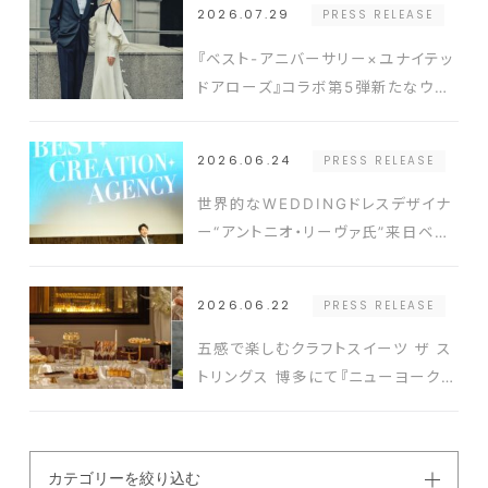
2026.07.29
PRESS RELEASE
『ベスト-アニバーサリー×ユナイテッ
ドアローズ』コラボ第5弾新たなウエ
ディングスタイルを提案するドレスと
タキシードを発表
2026.06.24
PRESS RELEASE
世界的なWEDDINGドレスデザイナ
ー“アントニオ・リーヴァ氏”来日ベス
ト-アニバーサリー2026年新コンセ
プト発表会の開催実績豊富なクリエ
2026.06.22
PRESS RELEASE
イターと式場を結ぶ新たなプラットフ
ォーム発表
五感で楽しむクラフトスイーツ ザ ス
トリングス 博多にて『ニューヨークス
タイルスイーツビュッフェ』開催
カテゴリーを絞り込む