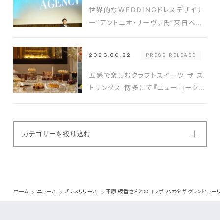
世界的なWEDDINGドレスデザイナ
ー“アントニオ・リーヴァ氏”来日ベス
ト-アニバーサリー2026年新コンセ
プト発表会の開催実績豊富なクリエ
2026.06.22
PRESS RELEASE
イターと式場を結ぶ新たなプラットフ
ォーム発表
五感で楽しむクラフトスイーツ ザ ス
トリングス 博多にて『ニューヨークス
タイルスイーツビュッフェ』開催
カテゴリーを絞り込む
ホーム
ニュース
プレスリリース
平原 綾香さんとのコラボ「ハカタギ グランヒューリ」