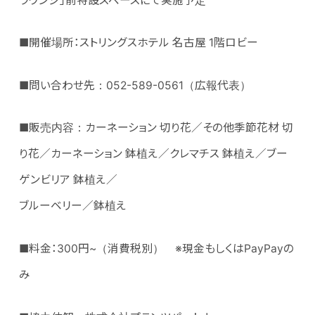
ラウンジ」前特設スペースにて実施予定
■開催場所：ストリングスホテル 名古屋 1階ロビー
■問い合わせ先：052-589-0561（広報代表）
■販売内容：カーネーション 切り花／その他季節花材 切
り花／カーネーション 鉢植え／クレマチス 鉢植え／ブー
ゲンビリア 鉢植え／
ブルーベリー／鉢植え
■料金：300円~（消費税別） ※現金もしくはPayPayの
み