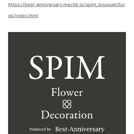
https://best-anniversary.meclib.jp/spim_bouquet/bo
ok/index.html