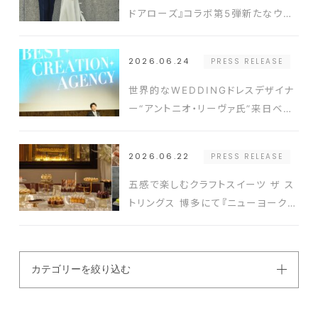
ドアローズ』コラボ第5弾新たなウエ
ディングスタイルを提案するドレスと
タキシードを発表
2026.06.24
PRESS RELEASE
世界的なWEDDINGドレスデザイナ
ー“アントニオ・リーヴァ氏”来日ベス
ト-アニバーサリー2026年新コンセ
プト発表会の開催実績豊富なクリエ
2026.06.22
PRESS RELEASE
イターと式場を結ぶ新たなプラットフ
ォーム発表
五感で楽しむクラフトスイーツ ザ ス
トリングス 博多にて『ニューヨークス
タイルスイーツビュッフェ』開催
カテゴリーを絞り込む