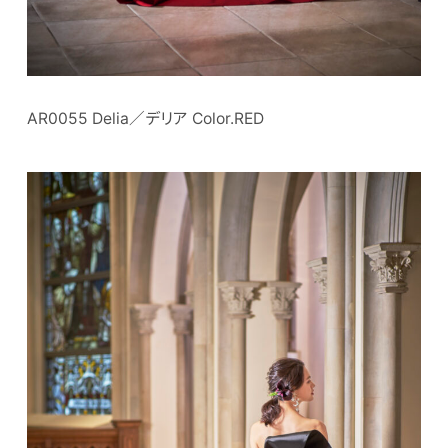
AR0055 Delia／デリア Color.RED