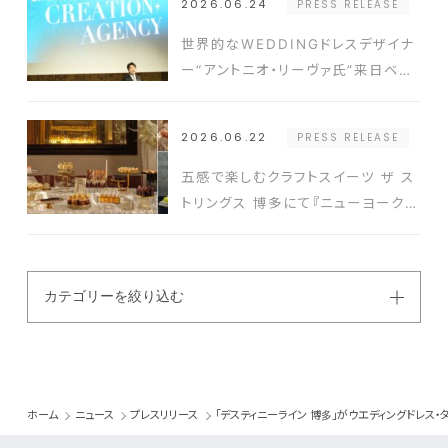
2026.06.24
PRESS RELEASE
世界的なWEDDINGドレスデザイナ
ー“アントニオ・リーヴァ氏”来日ベス
ト-アニバーサリー2026年新コンセ
プト発表会の開催実績豊富なクリエ
2026.06.22
PRESS RELEASE
イターと式場を結ぶ新たなプラットフ
ォーム発表
五感で楽しむクラフトスイーツ ザ ス
トリングス 博多にて『ニューヨークス
タイルスイーツビュッフェ』開催
カテゴリーを絞り込む
ホーム
ニュース
プレスリリース
「デスティニーライン 博多」がウエディングドレス・